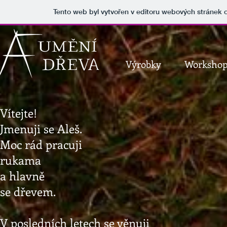
Tento web byl vytvořen v editoru webových stránek
Výrobky
Worksho
Vítejte!
Jmenuji se Aleš.
Moc rád pracuji
rukama
a hlavně
se dřevem.
V posledních letech se věnuji