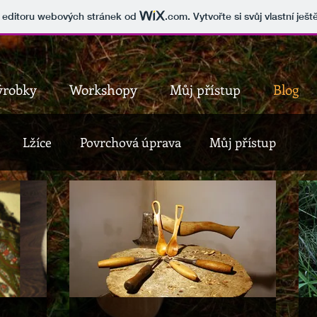
v editoru webových stránek od
.com
. Vytvořte si svůj vlastní ješ
ýrobky
Workshopy
Můj přístup
Blog
Lžíce
Povrchová úprava
Můj přístup