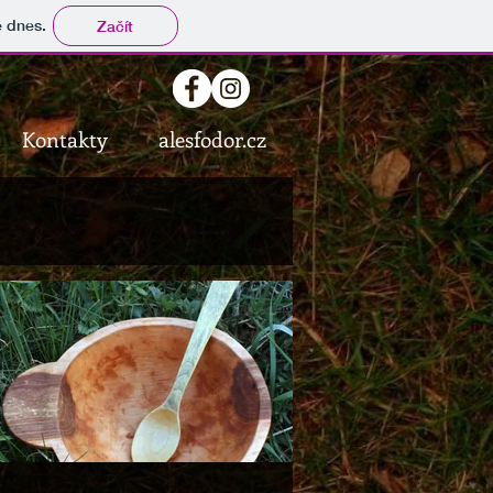
tě dnes.
Začít
Kontakty
alesfodor.cz