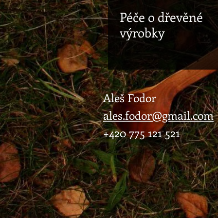
Péče o dřevěné
výrobky
Aleš Fodor
ales.fodor@gmail.com
+420 775 121 521